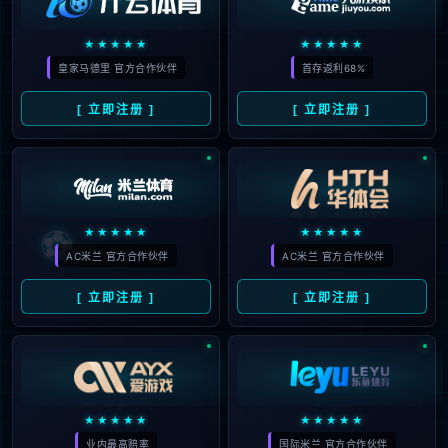
设
公
系
纪
5月21日至22日，Bb贝博艾弗森官网
兰电股份
党委书
开
我
检
记、董事长陈宁
带领
销售公司总经理韩秉臻及中部片区相
关人员
一行
前往中信重工股份有限公司走访交流
。
们
监
走访
期间，陈宁一行参观了中信重工厂史馆。通过多
察
媒体互动展示、实物模型呈现等多种形式，全面深入了解
了中信重工的发展历程、技术能力建设以及积极履行社会
责任的丰硕成果，深刻感知了其深厚底蕴、创新精神与卓
越实力。